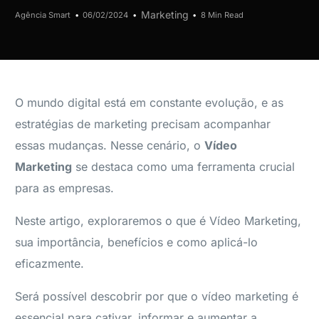
Marketing
Agência Smart
06/02/2024
8 Min Read
O mundo digital está em constante evolução, e as
estratégias de marketing precisam acompanhar
essas mudanças. Nesse cenário, o
Vídeo
Marketing
se destaca como uma ferramenta crucial
para as empresas.
Neste artigo, exploraremos o que é Vídeo Marketing,
sua importância, benefícios e como aplicá-lo
eficazmente.
Será possível descobrir por que o vídeo marketing é
essencial para cativar, informar e aumentar a