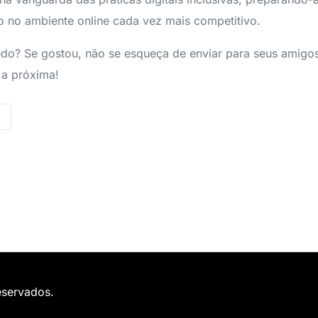
o no ambiente online cada vez mais competitivo.
do? Se gostou, não se esqueça de enviar para seus amigos
 a próxima!
eservados.