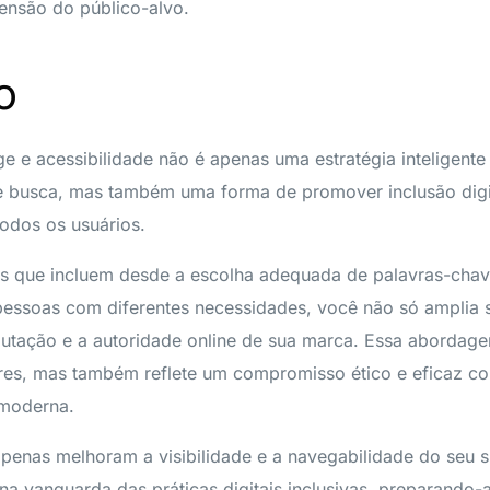
nsão do público-alvo.
o
e e acessibilidade não é apenas uma estratégia inteligente
e busca, mas também uma forma de promover inclusão digi
 todos os usuários.
s que incluem desde a escolha adequada de palavras-chave
a pessoas com diferentes necessidades, você não só amplia 
putação e a autoridade online de sua marca. Essa abordag
res, mas também reflete um compromisso ético e eficaz co
 moderna.
apenas melhoram a visibilidade e a navegabilidade do seu 
a vanguarda das práticas digitais inclusivas, preparando