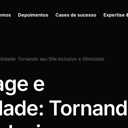
zemos
Depoimentos
Cases de sucesso
Expertise 
lidade: Tornando seu Site Inclusivo e Otimizado
ge e
dade: Tornan