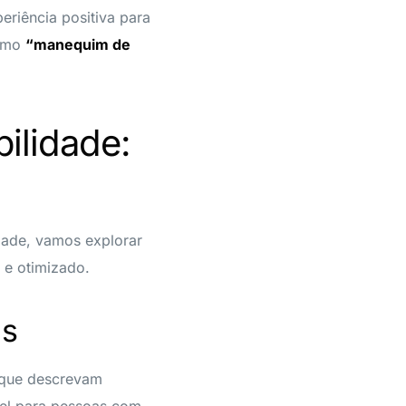
periência positiva para
como
“manequim de
ilidade:
dade, vamos explorar
o e otimizado.
ns
t) que descrevam
vel para pessoas com