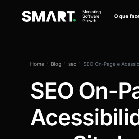
O que fa
Home
Blog
seo
SEO On-Page e Acessibi
SEO On-Pa
Acessibili