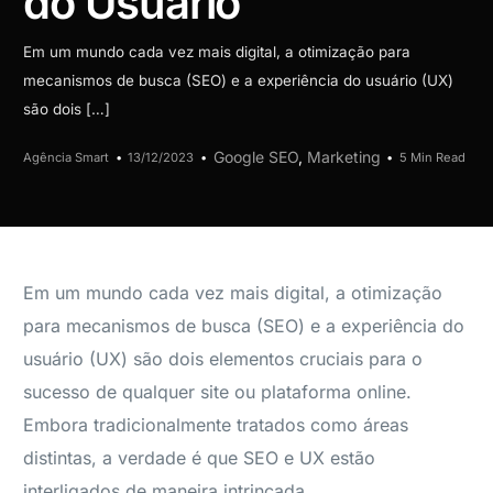
do Usuário
Em um mundo cada vez mais digital, a otimização para
mecanismos de busca (SEO) e a experiência do usuário (UX)
são dois […]
Google SEO
,
Marketing
Agência Smart
13/12/2023
5 Min Read
Em um mundo cada vez mais digital, a otimização
para mecanismos de busca (SEO) e a experiência do
usuário (UX) são dois elementos cruciais para o
sucesso de qualquer site ou plataforma online.
Embora tradicionalmente tratados como áreas
distintas, a verdade é que SEO e UX estão
interligados de maneira intrincada.