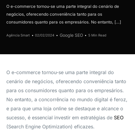
O e-commerce tornou-se uma parte integral do cenário de
negócios, oferecendo conveniência tanto para os
consumidores quanto para os empresários. No entanto, […]
Google SEO
Agência Smart
02/02/2024
5 Min Read
O e-commerce tornou-se uma parte integral do
cenário de negócios, oferecendo conveniência tanto
para os consumidores quanto para os empresários.
No entanto, a concorrência no mundo digital é feroz,
e para que uma loja online se destaque e alcance o
sucesso, é essencial investir em estratégias de
SEO
(Search Engine Optimization) eficazes.