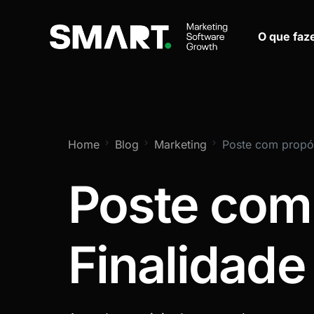
O que fa
Home
Blog
Marketing
Poste com propós
Poste com 
Finalidade