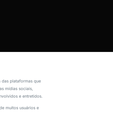
 das plataformas que
s mídias sociais,
volvidos e entretidos.
de muitos usuários e