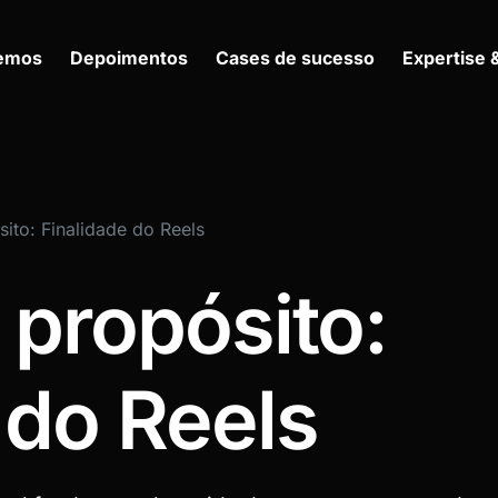
zemos
Depoimentos
Cases de sucesso
Expertise 
ito: Finalidade do Reels
propósito:
 do Reels