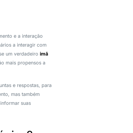
ento e a interação
ários a interagir com
sse um verdadeiro
imã
são mais propensos a
untas e respostas, para
mento, mas também
 informar suas