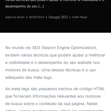
desempenho do seu […]
Google SEO
Agência Smart
16/08/2023
4 Min Read
No mundo do SEO (Search Engine Optimization),
existem várias técnicas que podem ajudar a melhorar
a visibilidade e o desempenho do seu website nos
motores de busca. Uma dessas técnicas é o uso
adequado das meta tags.
As meta tags são pequenos trechos de código HTML
que fornecem informações relevantes aos motores
de busca sobre o conteúdo da sua página. Neste
artigo, vamos mostrar como utilizá-las corretamente