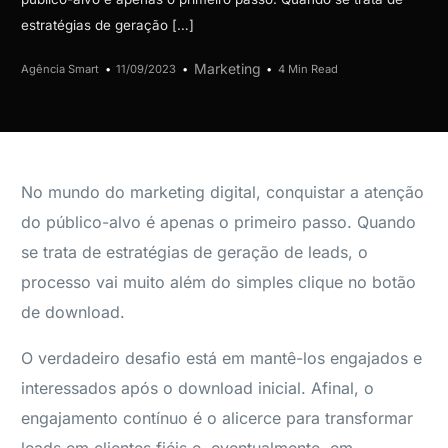
estratégias de geração […]
Marketing
Agência Smart
11/09/2023
4 Min Read
No mundo do marketing digital, conquistar a atenção
do público-alvo é apenas o primeiro passo. Quando
se trata de estratégias de geração de leads, o
processo vai muito além do simples clique no botão
de download.
O verdadeiro desafio está em mantê-los engajados e
interessados após o download inicial. Afinal, o
engajamento contínuo é o alicerce para transformar
leads em clientes fiéis e, eventualmente, em